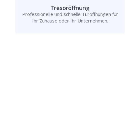
Tresoröffnung
Professionelle und schnelle Türöffnungen für
Ihr Zuhause oder Ihr Unternehmen.
Rufen Sie uns jetzt an und
lassen Sie
uns Ihr Problem lösen!